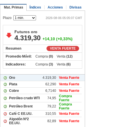
Mat. Primas
Índices
Acciones
Divisas
Plazo
2026-08-06 05:05:07 GMT
Futuros oro
4.319,30
+14,10 (+0,33%)
Resumen
VENTA FUERTE
Promedio Móvil:
Compra
(0)
Venta
(12)
Indicadores:
Compra
(3)
Venta
(6)
Oro
4.319,30
Venta Fuerte
Plata
62,290
Venta Fuerte
Cobre
6,7140
Venta Fuerte
Compra
Petróleo crudo WTI
74,95
Fuerte
Compra
Petróleo Brent
79,22
Fuerte
Café C EE.UU.
310,55
Venta Fuerte
Algodón Nº2
82,89
Venta Fuerte
EE.UU.